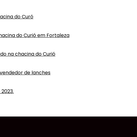
hacina do Curó
hacina do Curió em Fortaleza
vido na chacina do Curió
 vendedor de lanches
 2023.