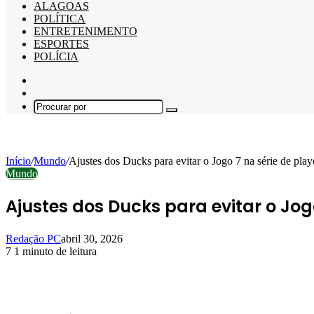
ALAGOAS
POLÍTICA
ENTRETENIMENTO
ESPORTES
POLÍCIA
Barra
Lateral
Switch
skin
Procurar
por
Início
/
Mundo
/
Ajustes dos Ducks para evitar o Jogo 7 na série de play
Mundo
Ajustes dos Ducks para evitar o Jogo
Redação PC
abril 30, 2026
7
1 minuto de leitura
Facebook
X
Linkedin
Pinterest
WhatsApp
Telegram