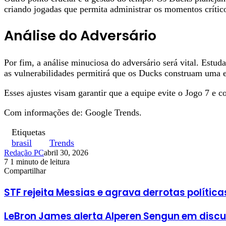
criando jogadas que permita administrar os momentos crítico
Análise do Adversário
Por fim, a análise minuciosa do adversário será vital. Estud
as vulnerabilidades permitirá que os Ducks construam uma es
Esses ajustes visam garantir que a equipe evite o Jogo 7 e co
Com informações de: Google Trends.
Etiquetas
brasil
Trends
Redação PC
abril 30, 2026
7
1 minuto de leitura
Facebook
X
Linkedin
Pinterest
WhatsApp
Telegram
Compartilhar
Facebook
X
Linkedin
Pinterest
WhatsApp
Telegram
STF rejeita Messias e agrava derrotas política
LeBron James alerta Alperen Sengun em disc