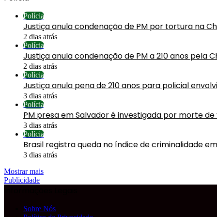
Polícia
Justiça anula condenação de PM por tortura na C
2 dias atrás
Polícia
Justiça anula condenação de PM a 210 anos pela C
2 dias atrás
Polícia
Justiça anula pena de 210 anos para policial envol
3 dias atrás
Polícia
PM presa em Salvador é investigada por morte de
3 dias atrás
Polícia
Brasil registra queda no índice de criminalidade em
3 dias atrás
Mostrar mais
Publicidade
Informações Legais
Sobre Nós