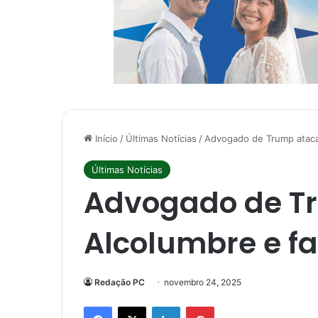
Início
/
Últimas Notícias
/
Advogado de Trump ataca 
Últimas Notícias
Advogado de T
Alcolumbre e faz
Redação PC
novembro 24, 2025
Facebook
X
Linkedin
Pinterest