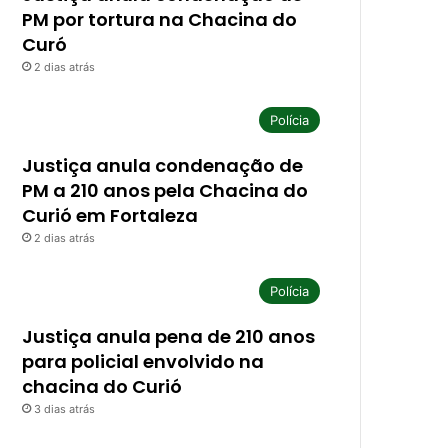
PM por tortura na Chacina do
Curó
2 dias atrás
Polícia
Justiça anula condenação de
PM a 210 anos pela Chacina do
Curió em Fortaleza
2 dias atrás
Polícia
Justiça anula pena de 210 anos
para policial envolvido na
chacina do Curió
3 dias atrás