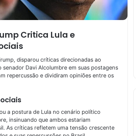
mp Critica Lula e
ociais
ump, disparou críticas direcionadas ao
 ao senador Davi Alcolumbre em suas postagens
am repercussão e dividiram opiniões entre os
ociais
 a postura de Lula no cenário político
bre, insinuando que ambos estariam
. As críticas refletem uma tensão crescente
dos e suas repercussões no Brasil.