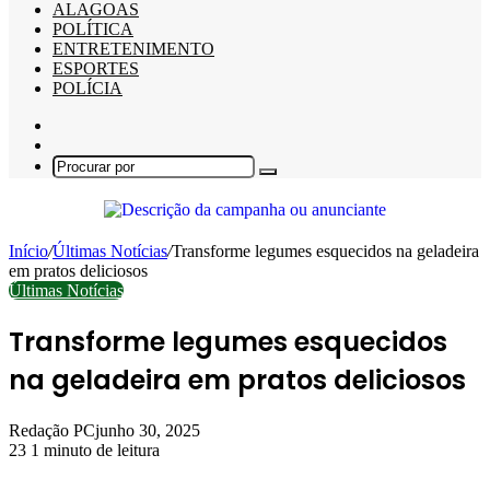
ALAGOAS
POLÍTICA
ENTRETENIMENTO
ESPORTES
POLÍCIA
Barra
Lateral
Switch
skin
Procurar
por
Início
/
Últimas Notícias
/
Transforme legumes esquecidos na geladeira
em pratos deliciosos
Últimas Notícias
Transforme legumes esquecidos
na geladeira em pratos deliciosos
Redação PC
junho 30, 2025
23
1 minuto de leitura