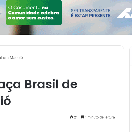
sal em Maceió
aça Brasil de
ió
21
1 minuto de leitura