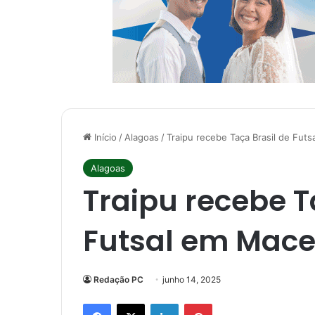
Início
/
Alagoas
/
Traipu recebe Taça Brasil de Fut
Alagoas
Traipu recebe T
Futsal em Mace
Redação PC
junho 14, 2025
Facebook
X
Linkedin
Pinterest