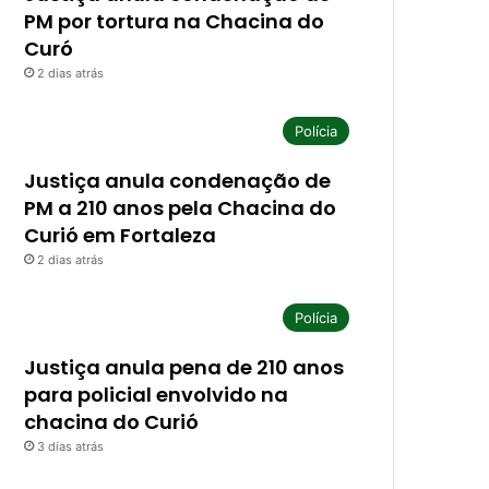
PM por tortura na Chacina do
Curó
2 dias atrás
Polícia
Justiça anula condenação de
PM a 210 anos pela Chacina do
Curió em Fortaleza
2 dias atrás
Polícia
Justiça anula pena de 210 anos
para policial envolvido na
chacina do Curió
3 dias atrás