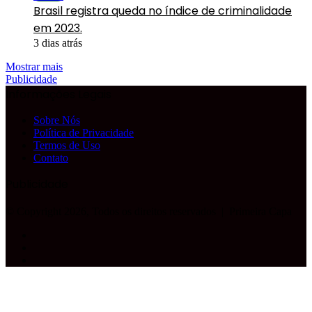
Brasil registra queda no índice de criminalidade
em 2023.
3 dias atrás
Mostrar mais
Publicidade
Informações Legais
Sobre Nós
Política de Privacidade
Termos de Uso
Contato
Publicidade
© Copyright 2026, Todos os direitos reservados |
Primeira Capa
Facebook
YouTube
Instagram
Facebook
X
WhatsApp
Telegram
Botão
Voltar
ao