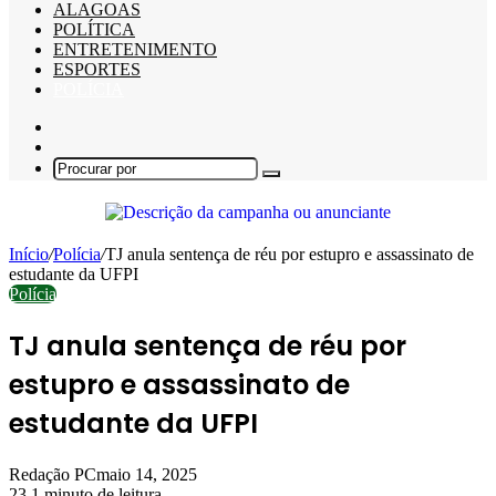
ALAGOAS
POLÍTICA
ENTRETENIMENTO
ESPORTES
POLÍCIA
Barra
Lateral
Switch
skin
Procurar
por
Início
/
Polícia
/
TJ anula sentença de réu por estupro e assassinato de
estudante da UFPI
Polícia
TJ anula sentença de réu por
estupro e assassinato de
estudante da UFPI
Redação PC
maio 14, 2025
23
1 minuto de leitura