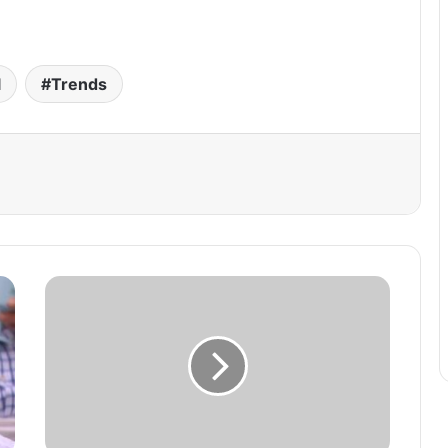
l
Trends
est