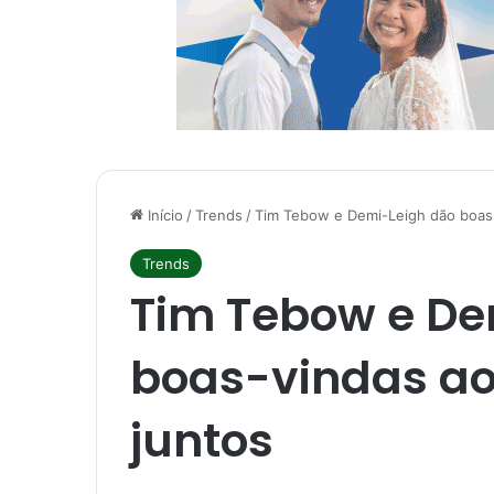
Início
/
Trends
/
Tim Tebow e Demi-Leigh dão boas-v
Trends
Tim Tebow e De
boas-vindas ao 
juntos