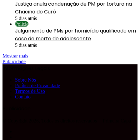
Justiça anula condenação de PM por tortura na
Chacina do Curó
5 dias atrás
Polícia
Julgamento de PMs por homicídio qualificado em
caso de morte de adolescente
5 dias atrás
Mostrar mais
Publicidade
Informações Legais
Sobre Nós
Política de Privacidade
Termos de Uso
Contato
Publicidade
© Copyright 2026, Todos os direitos reservados |
Primeira Capa
Facebook
YouTube