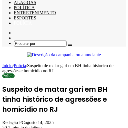
ALAGOAS
POLÍTICA
ENTRETENIMENTO
ESPORTES
POLÍCIA
Barra
Lateral
Switch
skin
Procurar
por
Início
/
Polícia
/
Suspeito de matar gari em BH tinha histórico de
agressões e homicídio no RJ
Polícia
Suspeito de matar gari em BH
tinha histórico de agressões e
homicídio no RJ
Redação PC
agosto 14, 2025
20
1 minuto de leitura