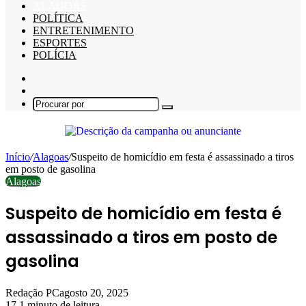
ALAGOAS
POLÍTICA
ENTRETENIMENTO
ESPORTES
POLÍCIA
Barra
Lateral
Switch
skin
Procurar
por
Início
/
Alagoas
/
Suspeito de homicídio em festa é assassinado a tiros
em posto de gasolina
Alagoas
Suspeito de homicídio em festa é
assassinado a tiros em posto de
gasolina
Redação PC
agosto 20, 2025
17
1 minuto de leitura