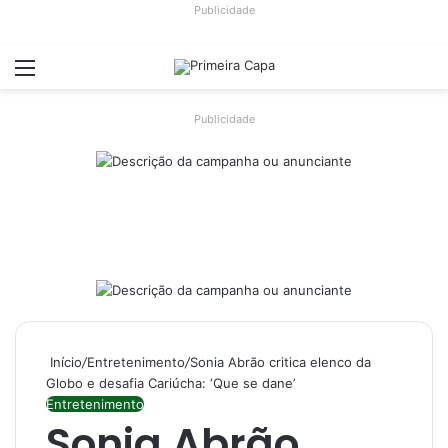
Publicidade
Menu
Switch
Pr
Publicidade
Início
/
Entretenimento
/
Sonia Abrão critica elenco da
Globo e desafia Cariúcha: ‘Que se dane’
Entretenimento
Sonia Abrão