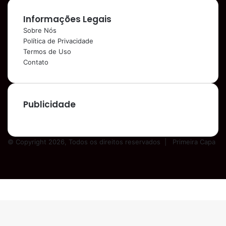
Informações Legais
Sobre Nós
Política de Privacidade
Termos de Uso
Contato
Publicidade
© Copyright 2026, Todos os direitos reservados |
Primeira Capa
Facebook
YouTube
Instagram
Facebook
X
WhatsApp
Telegram
Botão
Voltar
ao