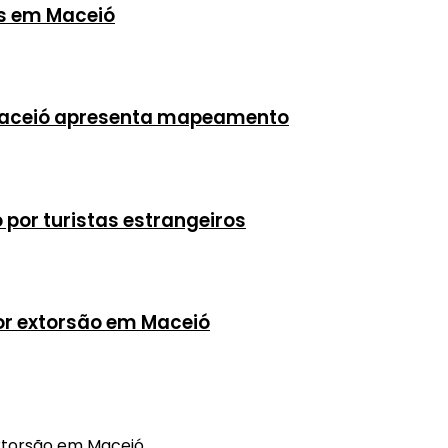
as em Maceió
 Maceió apresenta mapeamento
 por turistas estrangeiros
or extorsão em Maceió
extorsão em Maceió