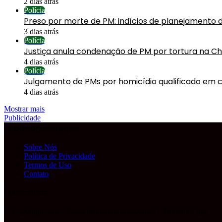
2 dias atrás
Polícia
Preso por morte de PM: indícios de planejamento 
3 dias atrás
Polícia
Justiça anula condenação de PM por tortura na C
4 dias atrás
Polícia
Julgamento de PMs por homicídio qualificado em 
4 dias atrás
Mostrar mais
Publicidade
Informações Legais
Sobre Nós
Política de Privacidade
Termos de Uso
Contato
Publicidade
© Copyright 2026, Todos os direitos reservados |
Primeira Capa