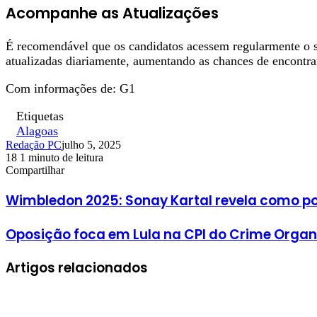
Acompanhe as Atualizações
É recomendável que os candidatos acessem regularmente o s
atualizadas diariamente, aumentando as chances de encontrar
Com informações de: G1
Etiquetas
Alagoas
Redação PC
julho 5, 2025
18
1 minuto de leitura
Facebook
X
Linkedin
Pinterest
WhatsApp
Telegram
Compartilhar
Facebook
X
Linkedin
Pinterest
WhatsApp
Telegram
Wimbledon 2025: Sonay Kartal revela como po
Oposição foca em Lula na CPI do Crime Orga
Artigos relacionados