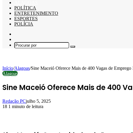
ALAGOAS
POLÍTICA
ENTRETENIMENTO
ESPORTES
POLÍCIA
Barra
Lateral
Switch
skin
Procurar
por
Início
/
Alagoas
/
Sine Maceió Oferece Mais de 400 Vagas de Emprego 
Alagoas
Sine Maceió Oferece Mais de 400 V
Redação PC
julho 5, 2025
18
1 minuto de leitura
Facebook
X
Linkedin
Pinterest
WhatsApp
Telegram