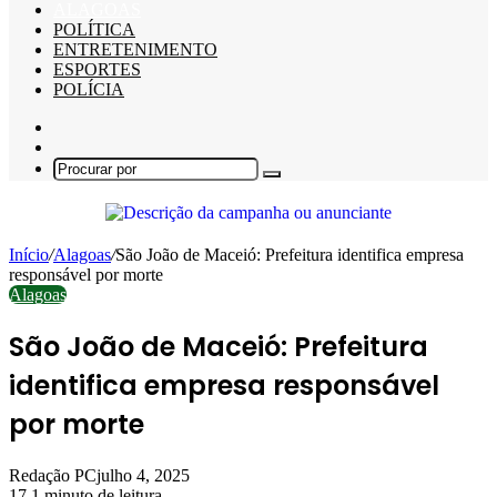
ALAGOAS
POLÍTICA
ENTRETENIMENTO
ESPORTES
POLÍCIA
Barra
Lateral
Switch
skin
Procurar
por
Início
/
Alagoas
/
São João de Maceió: Prefeitura identifica empresa
responsável por morte
Alagoas
São João de Maceió: Prefeitura
identifica empresa responsável
por morte
Redação PC
julho 4, 2025
17
1 minuto de leitura