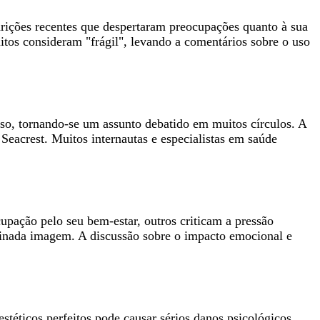
parições recentes que despertaram preocupações quanto à sua
tos consideram "frágil", levando a comentários sobre o uso
eso, tornando-se um assunto debatido em muitos círculos. A
Seacrest. Muitos internautas e especialistas em saúde
upação pelo seu bem-estar, outros criticam a pressão
rminada imagem. A discussão sobre o impacto emocional e
stéticos perfeitos pode causar sérios danos psicológicos.