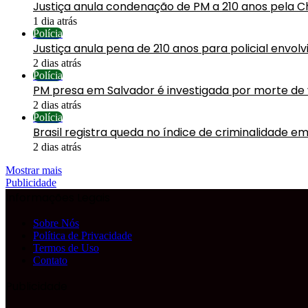
Justiça anula condenação de PM a 210 anos pela C
1 dia atrás
Polícia
Justiça anula pena de 210 anos para policial envol
2 dias atrás
Polícia
PM presa em Salvador é investigada por morte de
2 dias atrás
Polícia
Brasil registra queda no índice de criminalidade em
2 dias atrás
Mostrar mais
Publicidade
Informações Legais
Sobre Nós
Política de Privacidade
Termos de Uso
Contato
Publicidade