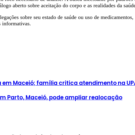
iálogo aberto sobre aceitação do corpo e as realidades da sa
egações sobre seu estado de saúde ou uso de medicamentos, 
 informativas.
a em Maceió; família critica atendimento na UP
om Parto, Maceió, pode ampliar realocação