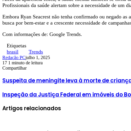
Profissionais da saúde alertam sobre a necessidade de um d
Embora Ryan Seacrest não tenha confirmado ou negado as al
busca por bem-estar e a crescente necessidade de campanhas
Com informações de: Google Trends.
Etiquetas
brasil
Trends
Redação PC
julho 1, 2025
17
1 minuto de leitura
Facebook
X
Linkedin
Pinterest
WhatsApp
Telegram
Compartilhar
Facebook
X
Linkedin
Pinterest
WhatsApp
Telegram
Suspeita de meningite leva à morte de crianç
Inspeção da Justiça Federal em imóveis do B
Artigos relacionados