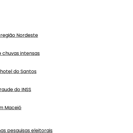
região Nordeste
e chuvas intensas
hotel do Santos
raude do INSS
em Maceió
as pesquisas eleitorais