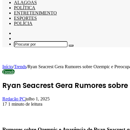
ALAGOAS
POLÍTICA
ENTRETENIMENTO
ESPORTES
POLÍCIA
Barra
Lateral
Switch
skin
Procurar
por
Início
/
Trends
/
Ryan Seacrest Gera Rumores sobre Ozempic e Preocupa
Trends
Ryan Seacrest Gera Rumores sobre 
Redação PC
julho 1, 2025
17
1 minuto de leitura
Facebook
X
Linkedin
Pinterest
WhatsApp
Telegram
Rumores sobre Ozempic e Aparência de Ryan Seacrest 