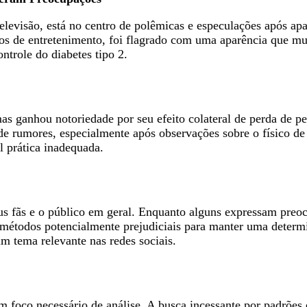
televisão, está no centro de polêmicas e especulações após a
os de entretenimento, foi flagrado com uma aparência que mui
trole do diabetes tipo 2.
?
as ganhou notoriedade por seu efeito colateral de perda de p
de rumores, especialmente após observações sobre o físico de 
l prática inadequada.
us fãs e o público em geral. Enquanto alguns expressam preoc
ar métodos potencialmente prejudiciais para manter uma dete
m tema relevante nas redes sociais.
 foco necessário de análise. A busca incessante por padrões e