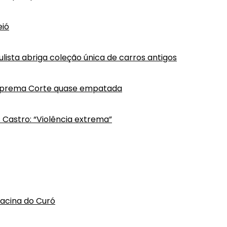
eió
lista abriga coleção única de carros antigos
Suprema Corte quase empatada
s Castro: “Violência extrema”
hacina do Curó