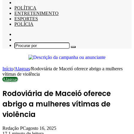
ALAGOAS
POLÍTICA
ENTRETENIMENTO
ESPORTES
POLÍCIA
Barra
Lateral
Switch
skin
Procurar
por
Início
/
Alagoas
/
Rodoviária de Maceió oferece abrigo a mulheres
vítimas de violência
Alagoas
Rodoviária de Maceió oferece
abrigo a mulheres vítimas de
violência
Redação PC
agosto 16, 2025
17
1 minuto de leitura