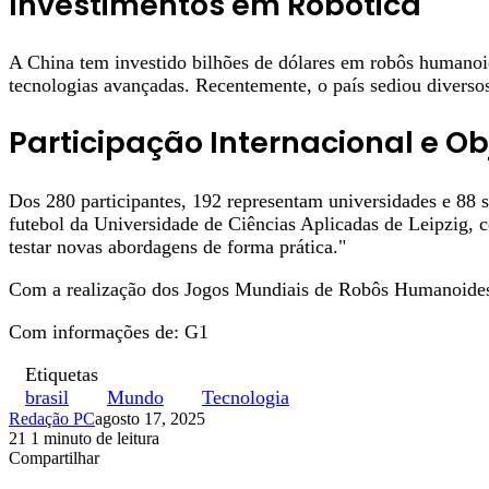
Investimentos em Robótica
A China tem investido bilhões de dólares em robôs humanoi
tecnologias avançadas. Recentemente, o país sediou diverso
Participação Internacional e Ob
Dos 280 participantes, 192 representam universidades e 88 s
futebol da Universidade de Ciências Aplicadas de Leipzig,
testar novas abordagens de forma prática."
Com a realização dos Jogos Mundiais de Robôs Humanoides, a 
Com informações de: G1
Etiquetas
brasil
Mundo
Tecnologia
Redação PC
agosto 17, 2025
21
1 minuto de leitura
Facebook
X
Linkedin
Pinterest
WhatsApp
Telegram
Compartilhar
Facebook
X
Linkedin
Pinterest
WhatsApp
Telegram