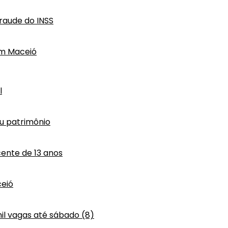
raude do INSS
em Maceió
l
eu patrimônio
ente de 13 anos
eió
mil vagas até sábado (8)