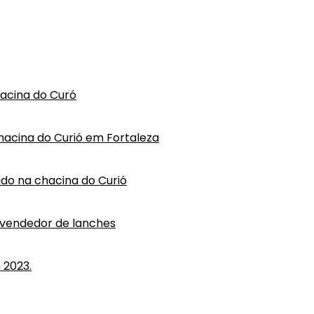
hacina do Curó
hacina do Curió em Fortaleza
vido na chacina do Curió
 vendedor de lanches
 2023.