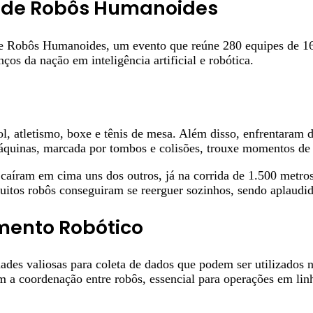
s de Robôs Humanoides
 de Robôs Humanoides, um evento que reúne 280 equipes de 16 
s da nação em inteligência artificial e robótica.
l, atletismo, boxe e tênis de mesa. Além disso, enfrentaram 
áquinas, marcada por tombos e colisões, trouxe momentos de 
 caíram em cima uns dos outros, já na corrida de 1.500 metr
muitos robôs conseguiram se reerguer sozinhos, sendo aplaudido
mento Robótico
des valiosas para coleta de dados que podem ser utilizados 
m a coordenação entre robôs, essencial para operações em li