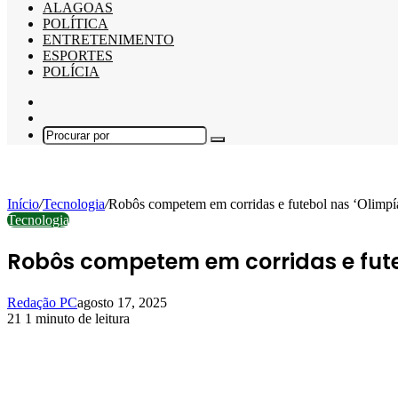
ALAGOAS
POLÍTICA
ENTRETENIMENTO
ESPORTES
POLÍCIA
Barra
Lateral
Switch
skin
Procurar
por
Início
/
Tecnologia
/
Robôs competem em corridas e futebol nas ‘Olimpí
Tecnologia
Robôs competem em corridas e fute
Redação PC
agosto 17, 2025
21
1 minuto de leitura
Facebook
X
Linkedin
Pinterest
WhatsApp
Telegram