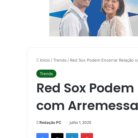
Início
/
Trends
/
Red Sox Podem Encerrar Relação c
Trends
Red Sox Podem 
com Arremessad
Redação PC
julho 1, 2025
Facebook
X
Linkedin
Pinterest