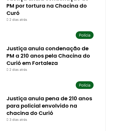
PM por tortura na Chacina do
Curó
2 dias atrás
Polícia
Justiça anula condenação de
PM a 210 anos pela Chacina do
Curió em Fortaleza
2 dias atrás
Polícia
Justiça anula pena de 210 anos
para policial envolvido na
chacina do Curió
3 dias atrás