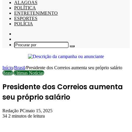
ALAGOAS
POLÍTICA
ENTRETENIMENTO
ESPORTES
POLÍCIA
Barra
Lateral
Switch
skin
Procurar
por
Início
/
Brasil
/
Presidente dos Correios aumenta seu próprio salário
Brasil
Últimas Notícias
Presidente dos Correios aumenta
seu próprio salário
Redação PC
maio 15, 2025
34
2 minutos de leitura