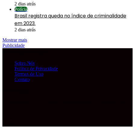
2 dias atrás
Polícia
Brasil registra queda no índice de criminalidade
em 2023.
2 dias atrás
Mostrar mais
Publicidade
Informações Legais
Sobre Nós
Política de Privacidade
Termos de Uso
Contato
Publicidade
© Copyright 2026, Todos os direitos reservados |
Primeira Capa
Facebook
YouTube
Instagram
Facebook
X
WhatsApp
Telegram
Botão