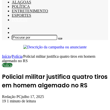
ALAGOAS
POLÍTICA
ENTRETENIMENTO
ESPORTES
POLÍCIA
Barra
Lateral
Switch
skin
Procurar
por
Início
/
Polícia
/
Policial militar justifica quatro tiros em homem
algemado no RS
Polícia
Policial militar justifica quatro tiros
em homem algemado no RS
Redação PC
julho 17, 2025
19
1 minuto de leitura