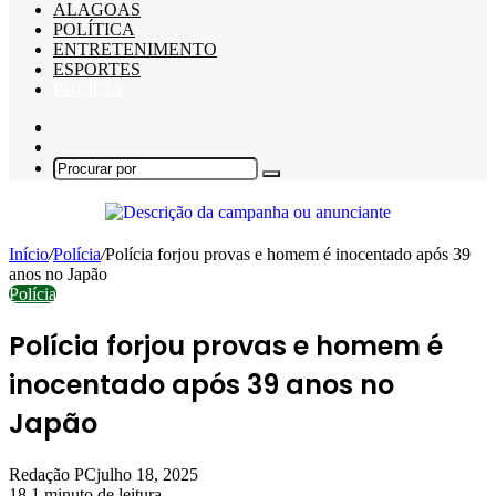
ALAGOAS
POLÍTICA
ENTRETENIMENTO
ESPORTES
POLÍCIA
Barra
Lateral
Switch
skin
Procurar
por
Início
/
Polícia
/
Polícia forjou provas e homem é inocentado após 39
anos no Japão
Polícia
Polícia forjou provas e homem é
inocentado após 39 anos no
Japão
Redação PC
julho 18, 2025
18
1 minuto de leitura