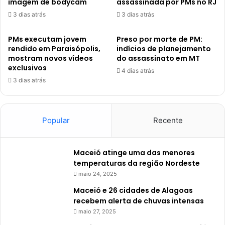
imagem de bodycam
assassinada por PMs no RJ
3 dias atrás
3 dias atrás
PMs executam jovem
Preso por morte de PM:
rendido em Paraisópolis,
indícios de planejamento
mostram novos vídeos
do assassinato em MT
exclusivos
4 dias atrás
3 dias atrás
Popular
Recente
Maceió atinge uma das menores
temperaturas da região Nordeste
maio 24, 2025
Maceió e 26 cidades de Alagoas
recebem alerta de chuvas intensas
maio 27, 2025