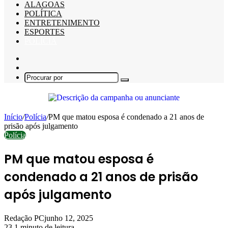
ALAGOAS
POLÍTICA
ENTRETENIMENTO
ESPORTES
POLÍCIA
Barra
Lateral
Switch
skin
Procurar
por
Início
/
Polícia
/
PM que matou esposa é condenado a 21 anos de
prisão após julgamento
Polícia
PM que matou esposa é
condenado a 21 anos de prisão
após julgamento
Redação PC
junho 12, 2025
23
1 minuto de leitura