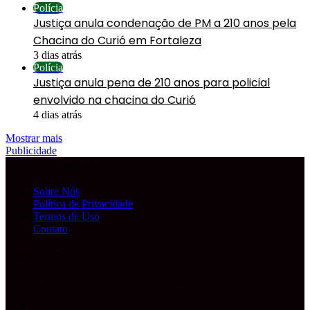
Polícia
Justiça anula condenação de PM a 210 anos pela
Chacina do Curió em Fortaleza
3 dias atrás
Polícia
Justiça anula pena de 210 anos para policial
envolvido na chacina do Curió
4 dias atrás
Mostrar mais
Publicidade
Informações Legais
Sobre Nós
Política de Privacidade
Termos de Uso
Contato
Publicidade
© Copyright 2026, Todos os direitos reservados |
Primeira Capa
Facebook