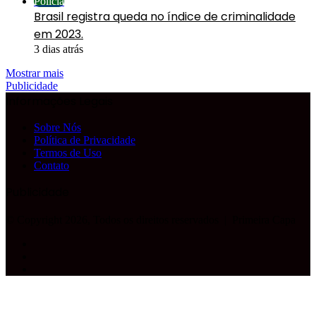
Polícia
Brasil registra queda no índice de criminalidade
em 2023.
3 dias atrás
Mostrar mais
Publicidade
Informações Legais
Sobre Nós
Política de Privacidade
Termos de Uso
Contato
Publicidade
© Copyright 2026, Todos os direitos reservados |
Primeira Capa
Facebook
YouTube
Instagram
Facebook
X
WhatsApp
Telegram
Botão
Voltar