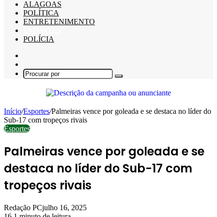
ALAGOAS
POLÍTICA
ENTRETENIMENTO
ESPORTES
POLÍCIA
Barra
Lateral
Switch
skin
Procurar
por
Início
/
Esportes
/
Palmeiras vence por goleada e se destaca no líder do
Sub-17 com tropeços rivais
Esportes
Palmeiras vence por goleada e se
destaca no líder do Sub-17 com
tropeços rivais
Redação PC
julho 16, 2025
16
1 minuto de leitura