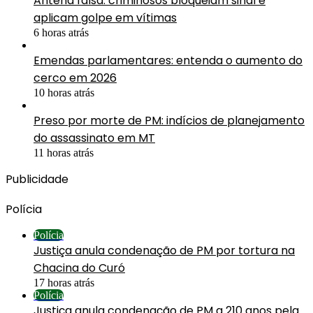
Antena falsa: criminosos bloqueiam sinal e
aplicam golpe em vítimas
6 horas atrás
Emendas parlamentares: entenda o aumento do
cerco em 2026
10 horas atrás
Preso por morte de PM: indícios de planejamento
do assassinato em MT
11 horas atrás
Publicidade
Polícia
Polícia
Justiça anula condenação de PM por tortura na
Chacina do Curó
17 horas atrás
Polícia
Justiça anula condenação de PM a 210 anos pela