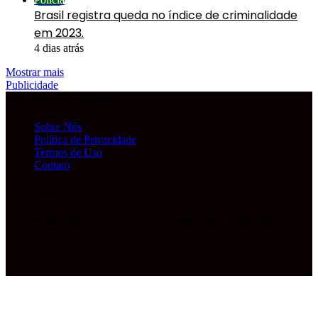
Brasil registra queda no índice de criminalidade
em 2023.
4 dias atrás
Mostrar mais
Publicidade
Informações Legais
Sobre Nós
Política de Privacidade
Termos de Uso
Contato
Publicidade
© Copyright 2026, Todos os direitos reservados |
Primeira Capa
Facebook
YouTube
Instagram
Facebook
X
WhatsApp
Telegram
Botão
Voltar