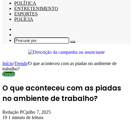
POLÍTICA
ENTRETENIMENTO
ESPORTES
POLÍCIA
Barra
Lateral
Switch
skin
Procurar
por
Início
/
Trends
/
O que aconteceu com as piadas no ambiente de
trabalho?
Trends
O que aconteceu com as piadas
no ambiente de trabalho?
Redação PC
julho 7, 2025
19
1 minuto de leitura