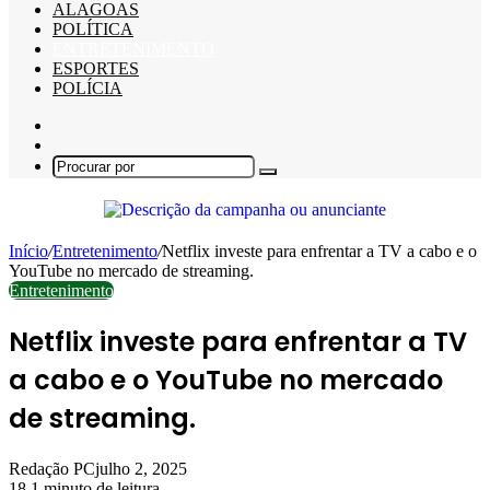
ALAGOAS
POLÍTICA
ENTRETENIMENTO
ESPORTES
POLÍCIA
Barra
Lateral
Switch
skin
Procurar
por
Início
/
Entretenimento
/
Netflix investe para enfrentar a TV a cabo e o
YouTube no mercado de streaming.
Entretenimento
Netflix investe para enfrentar a TV
a cabo e o YouTube no mercado
de streaming.
Redação PC
julho 2, 2025
18
1 minuto de leitura