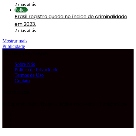
2 dias atrás
Polícia
Brasil registra queda no índice de criminalidade
em 2023.
2 dias atrás
Mostrar mais
Publicidade
Informações Legais
Sobre Nós
Política de Privacidade
Termos de Uso
Contato
Publicidade
© Copyright 2026, Todos os direitos reservados |
Primeira Capa
Facebook
YouTube
Instagram
Facebook
X
WhatsApp
Telegram
Botão