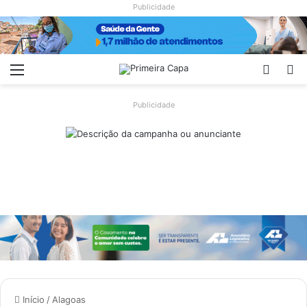
Publicidade
Menu
Switch
Pr
Publicidade
Início
/
Alagoas