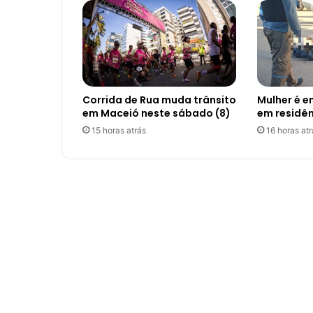
Corrida de Rua muda trânsito
Mulher é 
em Maceió neste sábado (8)
em residê
15 horas atrás
16 horas atr