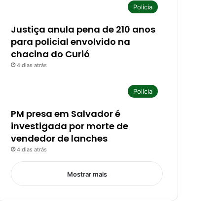
Polícia
Justiça anula pena de 210 anos
para policial envolvido na
chacina do Curió
4 dias atrás
Polícia
PM presa em Salvador é
investigada por morte de
vendedor de lanches
4 dias atrás
Mostrar mais