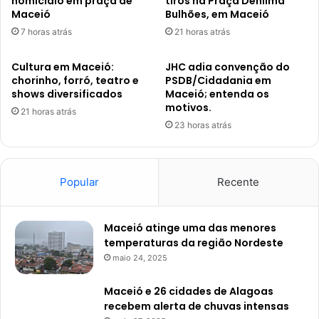
homicídio em praça de
tiros na Praça Denilma
Maceió
Bulhões, em Maceió
7 horas atrás
21 horas atrás
Cultura em Maceió:
JHC adia convenção do
chorinho, forró, teatro e
PSDB/Cidadania em
shows diversificados
Maceió; entenda os
motivos.
21 horas atrás
23 horas atrás
Popular
Recente
Maceió atinge uma das menores
temperaturas da região Nordeste
maio 24, 2025
Maceió e 26 cidades de Alagoas
recebem alerta de chuvas intensas