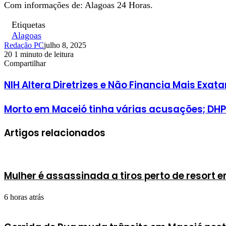
Com informações de: Alagoas 24 Horas.
Etiquetas
Alagoas
Redação PC
julho 8, 2025
20
1 minuto de leitura
Facebook
X
Linkedin
Pinterest
WhatsApp
Telegram
Compartilhar
Facebook
X
Linkedin
Pinterest
WhatsApp
Telegram
NIH Altera Diretrizes e Não Financia Mais Ex
Morto em Maceió tinha várias acusações; DHP
Artigos relacionados
Mulher é assassinada a tiros perto de resort 
6 horas atrás