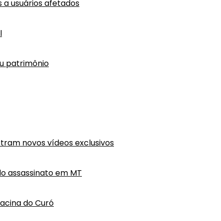
a usuários afetados
l
eu patrimônio
tram novos vídeos exclusivos
do assassinato em MT
hacina do Curó