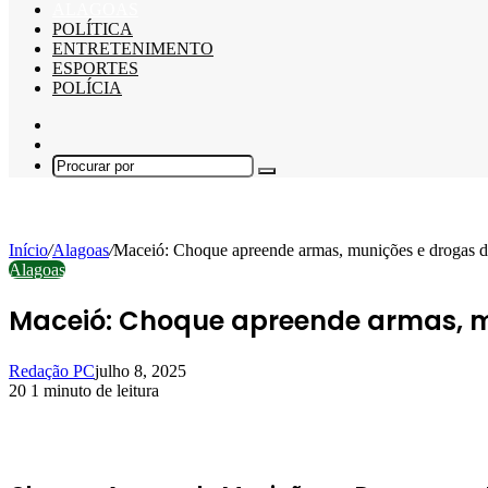
ALAGOAS
POLÍTICA
ENTRETENIMENTO
ESPORTES
POLÍCIA
Barra
Lateral
Switch
skin
Procurar
por
Início
/
Alagoas
/
Maceió: Choque apreende armas, munições e drogas d
Alagoas
Maceió: Choque apreende armas, m
Redação PC
julho 8, 2025
20
1 minuto de leitura
Facebook
X
Linkedin
Pinterest
WhatsApp
Telegram