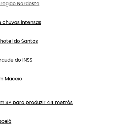
região Nordeste
e chuvas intensas
hotel do Santos
raude do INSS
em Maceió
em SP para produzir 44 metrôs
aceió