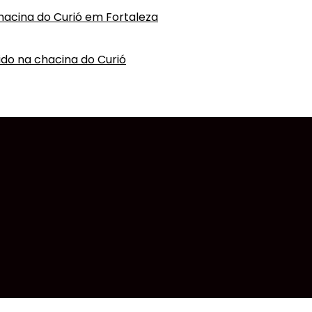
hacina do Curió em Fortaleza
vido na chacina do Curió