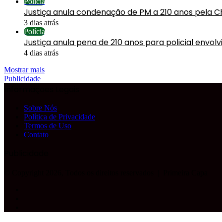
Polícia
Justiça anula condenação de PM a 210 anos pela C
3 dias atrás
Polícia
Justiça anula pena de 210 anos para policial envol
4 dias atrás
Mostrar mais
Publicidade
Informações Legais
Sobre Nós
Política de Privacidade
Termos de Uso
Contato
Publicidade
© Copyright 2026, Todos os direitos reservados |
Primeira Capa
Facebook
YouTube
Instagram