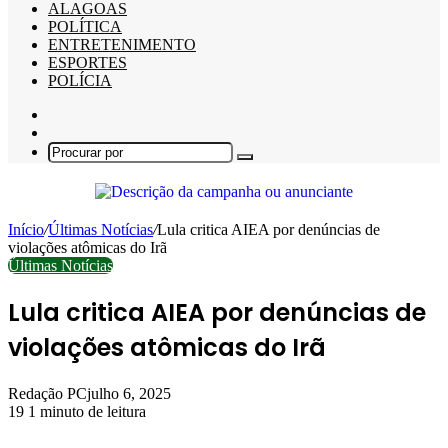
ALAGOAS
POLÍTICA
ENTRETENIMENTO
ESPORTES
POLÍCIA
Barra
Lateral
Switch
skin
Procurar
por
Início
/
Últimas Notícias
/
Lula critica AIEA por denúncias de
violações atômicas do Irã
Últimas Notícias
Lula critica AIEA por denúncias de
violações atômicas do Irã
Redação PC
julho 6, 2025
19
1 minuto de leitura