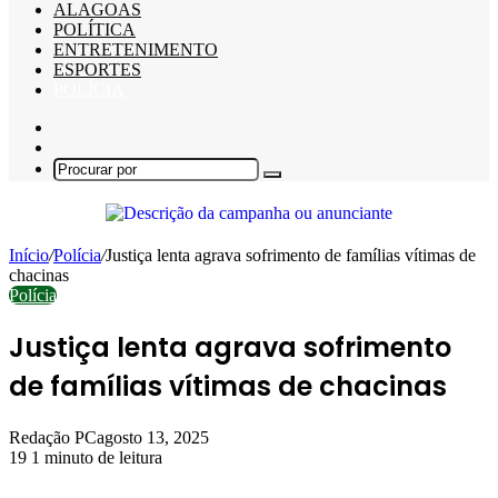
ALAGOAS
POLÍTICA
ENTRETENIMENTO
ESPORTES
POLÍCIA
Barra
Lateral
Switch
skin
Procurar
por
Início
/
Polícia
/
Justiça lenta agrava sofrimento de famílias vítimas de
chacinas
Polícia
Justiça lenta agrava sofrimento
de famílias vítimas de chacinas
Redação PC
agosto 13, 2025
19
1 minuto de leitura