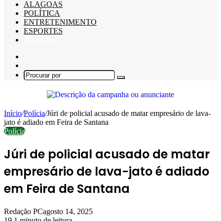
ALAGOAS
POLÍTICA
ENTRETENIMENTO
ESPORTES
POLÍCIA
Barra
Lateral
Switch
skin
Procurar
por
Início
/
Polícia
/
Júri de policial acusado de matar empresário de lava-
jato é adiado em Feira de Santana
Polícia
Júri de policial acusado de matar
empresário de lava-jato é adiado
em Feira de Santana
Redação PC
agosto 14, 2025
19
1 minuto de leitura