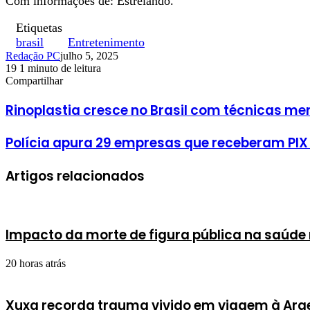
Com informações de: Estrelando.
Etiquetas
brasil
Entretenimento
Redação PC
julho 5, 2025
19
1 minuto de leitura
Facebook
X
Linkedin
Pinterest
WhatsApp
Telegram
Compartilhar
Facebook
X
Linkedin
Pinterest
WhatsApp
Telegram
Rinoplastia cresce no Brasil com técnicas me
Polícia apura 29 empresas que receberam PIX
Artigos relacionados
Impacto da morte de figura pública na saúde 
20 horas atrás
Xuxa recorda trauma vivido em viagem à Arg