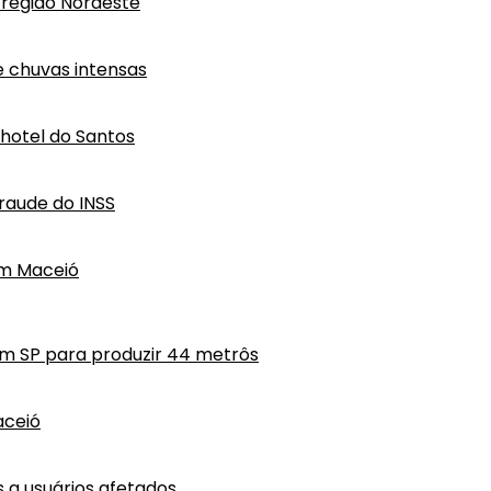
região Nordeste
e chuvas intensas
hotel do Santos
raude do INSS
em Maceió
em SP para produzir 44 metrôs
aceió
a usuários afetados