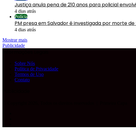
Justiça anula pena de 210 anos para policial envol
4 dias atrás
Polícia
PM presa em Salvador é investigada por morte de
4 dias atrás
Mostrar mais
Publicidade
Informações Legais
Sobre Nós
Política de Privacidade
Termos de Uso
Contato
Publicidade
© Copyright 2026, Todos os direitos reservados |
Primeira Capa
Facebook
YouTube
Instagram
Facebook
X
WhatsApp
Telegram
Botão