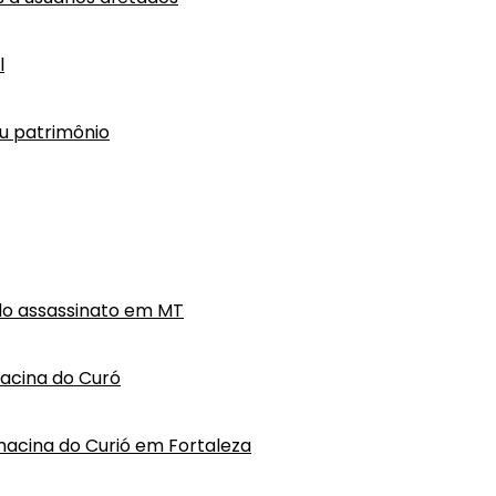
l
eu patrimônio
do assassinato em MT
hacina do Curó
hacina do Curió em Fortaleza