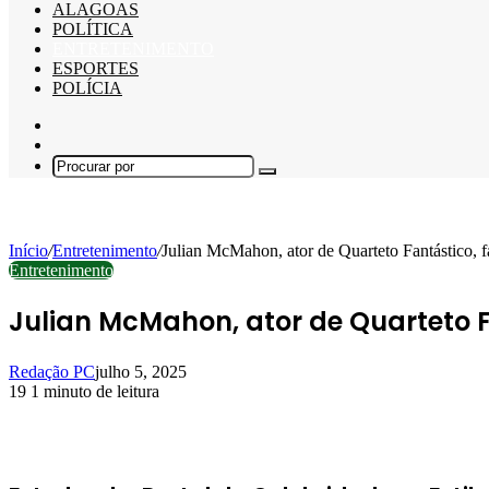
ALAGOAS
POLÍTICA
ENTRETENIMENTO
ESPORTES
POLÍCIA
Barra
Lateral
Switch
skin
Procurar
por
Início
/
Entretenimento
/
Julian McMahon, ator de Quarteto Fantástico, 
Entretenimento
Julian McMahon, ator de Quarteto F
Redação PC
julho 5, 2025
19
1 minuto de leitura
Facebook
X
Linkedin
Pinterest
WhatsApp
Telegram