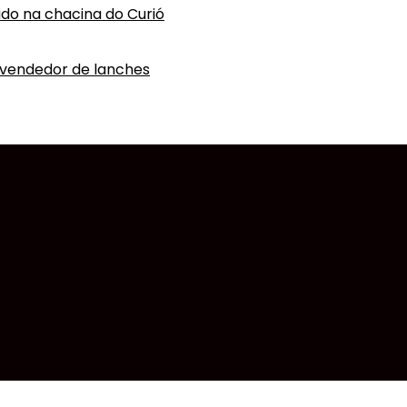
vido na chacina do Curió
 vendedor de lanches