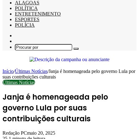
ALAGOAS
POLÍTICA
ENTRETENIMENTO
ESPORTES
POLÍCIA
Barra
Lateral
Switch
skin
Procurar
por
Início
/
Últimas Notícias
/
Janja é homenageada pelo governo Lula por
suas contribuições culturais
Últimas Notícias
Janja é homenageada pelo
governo Lula por suas
contribuições culturais
Redação PC
maio 20, 2025
25
1 minuto de leitura