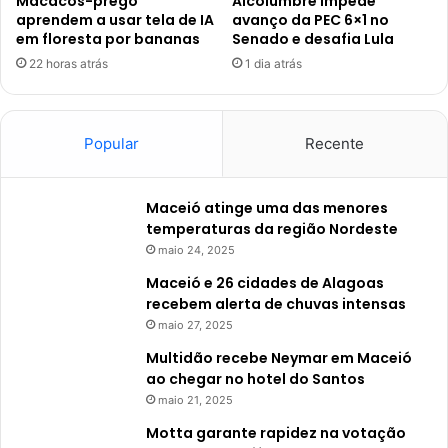
Macacos-prego
Alcolumbre impede
aprendem a usar tela de IA
avanço da PEC 6×1 no
em floresta por bananas
Senado e desafia Lula
22 horas atrás
1 dia atrás
Popular
Recente
Maceió atinge uma das menores
temperaturas da região Nordeste
maio 24, 2025
Maceió e 26 cidades de Alagoas
recebem alerta de chuvas intensas
maio 27, 2025
Multidão recebe Neymar em Maceió
ao chegar no hotel do Santos
maio 21, 2025
Motta garante rapidez na votação