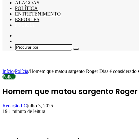
ALAGOAS
POLÍTICA
ENTRETENIMENTO
ESPORTES
POLÍCIA
Barra
Lateral
Switch
skin
Procurar
por
Início
/
Polícia
/
Homem que matou sargento Roger Dias é considerado 
Polícia
Homem que matou sargento Roger D
Redação PC
julho 3, 2025
19
1 minuto de leitura
Facebook
X
Linkedin
Pinterest
WhatsApp
Telegram