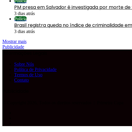
Polícia
PM presa em Salvador é investigada por morte de
3 dias atrás
Polícia
Brasil registra queda no índice de criminalidade em
3 dias atrás
Mostrar mais
Publicidade
Informações Legais
Sobre Nós
Política de Privacidade
Termos de Uso
Contato
Publicidade
© Copyright 2026, Todos os direitos reservados |
Primeira Capa
Facebook
YouTube
Instagram