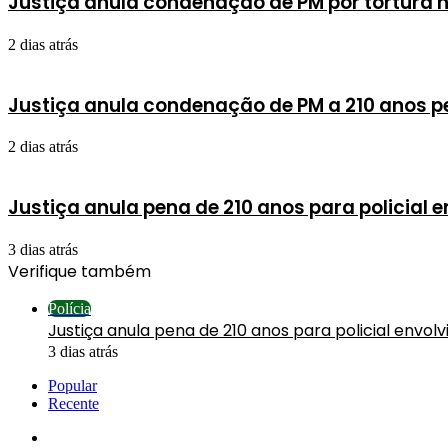
Justiça anula condenação de PM por tortura 
2 dias atrás
Justiça anula condenação de PM a 210 anos p
2 dias atrás
Justiça anula pena de 210 anos para policial 
3 dias atrás
Verifique também
Fechar
Polícia
Justiça anula pena de 210 anos para policial envol
3 dias atrás
Popular
Recente