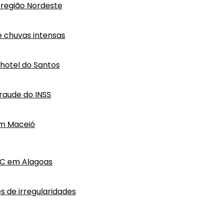
região Nordeste
e chuvas intensas
hotel do Santos
raude do INSS
em Maceió
HC em Alagoas
s de irregularidades