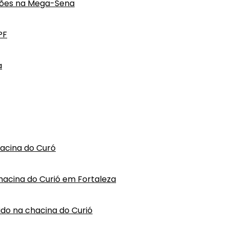
hões na Mega-Sena
PF
a
hacina do Curó
hacina do Curió em Fortaleza
vido na chacina do Curió