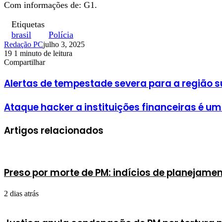
Com informações de: G1.
Etiquetas
brasil
Polícia
Redação PC
julho 3, 2025
19
1 minuto de leitura
Facebook
X
Linkedin
Pinterest
WhatsApp
Telegram
Compartilhar
Facebook
X
Linkedin
Pinterest
WhatsApp
Telegram
Alertas de tempestade severa para a região s
Ataque hacker a instituições financeiras é um
Artigos relacionados
Preso por morte de PM: indícios de planejam
2 dias atrás