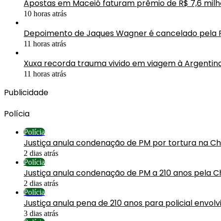
Apostas em Maceió faturam prêmio de R$ 7,6 mil
10 horas atrás
Depoimento de Jaques Wagner é cancelado pela 
11 horas atrás
Xuxa recorda trauma vivido em viagem à Argentin
11 horas atrás
Publicidade
Polícia
Polícia
Justiça anula condenação de PM por tortura na C
2 dias atrás
Polícia
Justiça anula condenação de PM a 210 anos pela C
2 dias atrás
Polícia
Justiça anula pena de 210 anos para policial envol
3 dias atrás