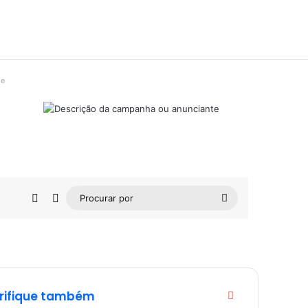
de
Barra Lateral
Switch skin
Procurar
por
rifique também
Fechar