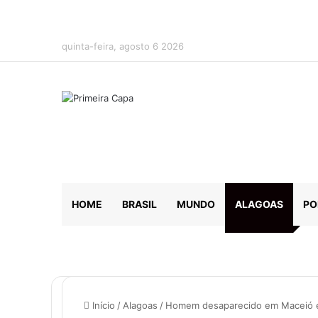
quinta-feira, agosto 6 2026
HOME
BRASIL
MUNDO
ALAGOAS
PO
Início
/
Alagoas
/
Homem desaparecido em Maceió é p