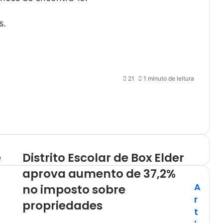
s.
21
1 minuto de leitura
e
Distrito Escolar de Box Elder
aprova aumento de 37,2%
A
no imposto sobre
r
propriedades
t