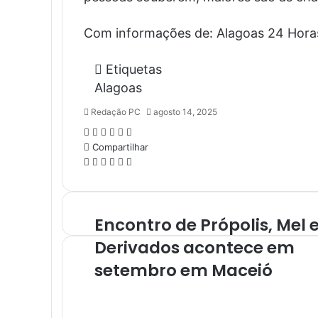
Com informações de: Alagoas 24 Hora
Etiquetas
Alagoas
Redação PC
agosto 14, 2025
Facebook
X
Linkedin
Pinterest
WhatsApp
Telegram
Compartilhar
Facebook
X
Linkedin
Pinterest
WhatsApp
Telegram
Encontro de Própolis, Mel 
Derivados acontece em
setembro em Maceió