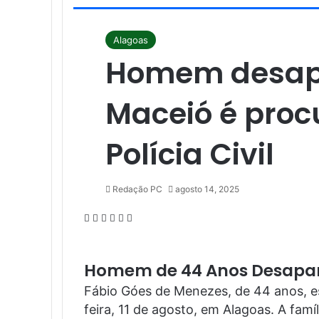
Alagoas
Homem desap
Maceió é proc
Polícia Civil
Redação PC
agosto 14, 2025
Facebook
X
Linkedin
Pinterest
WhatsApp
Telegram
Homem de 44 Anos Desapa
Fábio Góes de Menezes, de 44 anos, e
feira, 11 de agosto, em Alagoas. A fam