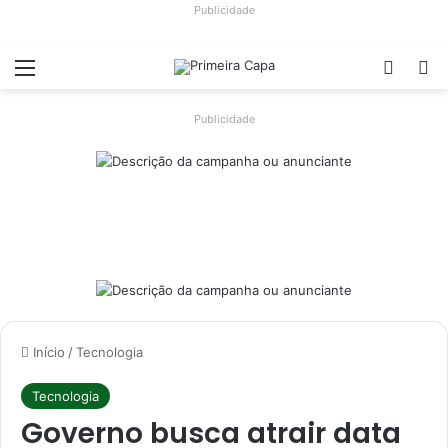
Publicidade
Menu
Switch
Pr
Publicidade
Início
/
Tecnologia
Tecnologia
Governo busca atrair data