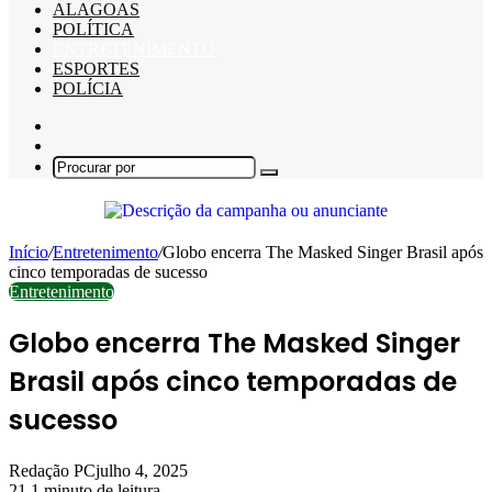
ALAGOAS
POLÍTICA
ENTRETENIMENTO
ESPORTES
POLÍCIA
Barra
Lateral
Switch
skin
Procurar
por
Início
/
Entretenimento
/
Globo encerra The Masked Singer Brasil após
cinco temporadas de sucesso
Entretenimento
Globo encerra The Masked Singer
Brasil após cinco temporadas de
sucesso
Redação PC
julho 4, 2025
21
1 minuto de leitura