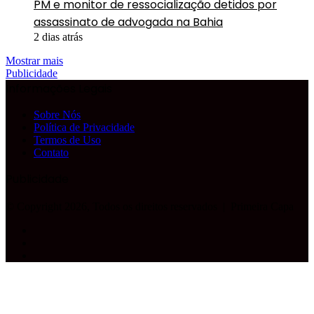
PM e monitor de ressocialização detidos por
assassinato de advogada na Bahia
2 dias atrás
Mostrar mais
Publicidade
Informações Legais
Sobre Nós
Política de Privacidade
Termos de Uso
Contato
Publicidade
© Copyright 2026, Todos os direitos reservados |
Primeira Capa
Facebook
YouTube
Instagram
Facebook
X
WhatsApp
Telegram
Botão
Voltar
ao