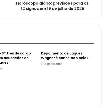
Horóscopo diário: previsões para os
12 signos em 19 de julho de 2025
o STJ perde cargo
Depoimento de Jaques
es acusações de
Wagner é cancelado pela PF
dades
15 horas atrás
ás