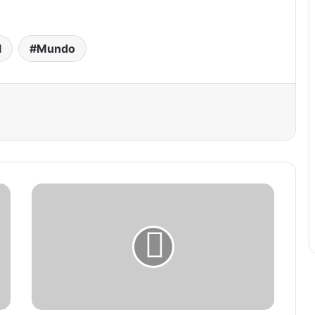
l
Mundo
est