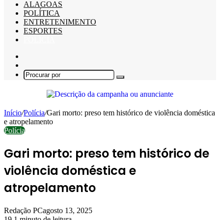
ALAGOAS
POLÍTICA
ENTRETENIMENTO
ESPORTES
POLÍCIA
Barra
Lateral
Switch
skin
Procurar
por
Início
/
Polícia
/
Gari morto: preso tem histórico de violência doméstica
e atropelamento
Polícia
Gari morto: preso tem histórico de
violência doméstica e
atropelamento
Redação PC
agosto 13, 2025
19
1 minuto de leitura