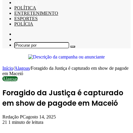
ALAGOAS
POLÍTICA
ENTRETENIMENTO
ESPORTES
POLÍCIA
Barra
Lateral
Switch
skin
Procurar
por
Início
/
Alagoas
/
Foragido da Justiça é capturado em show de pagode
em Maceió
Alagoas
Foragido da Justiça é capturado
em show de pagode em Maceió
Redação PC
agosto 14, 2025
21
1 minuto de leitura