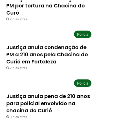
PM por tortura na Chacina do
Curó
2 dias atrás
Polícia
Justiça anula condenação de
PM a 210 anos pela Chacina do
Curió em Fortaleza
2 dias atrás
Polícia
Justiça anula pena de 210 anos
para policial envolvido na
chacina do Curió
3 dias atrás