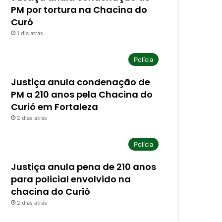
PM por tortura na Chacina do
Curó
1 dia atrás
Polícia
Justiça anula condenação de
PM a 210 anos pela Chacina do
Curió em Fortaleza
2 dias atrás
Polícia
Justiça anula pena de 210 anos
para policial envolvido na
chacina do Curió
2 dias atrás