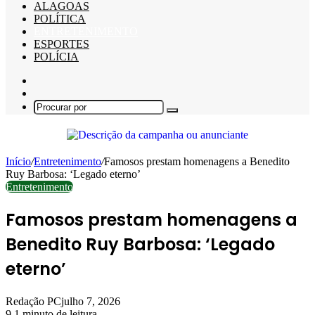
ALAGOAS
POLÍTICA
ENTRETENIMENTO
ESPORTES
POLÍCIA
Barra
Lateral
Switch
skin
Procurar
por
Início
/
Entretenimento
/
Famosos prestam homenagens a Benedito
Ruy Barbosa: ‘Legado eterno’
Entretenimento
Famosos prestam homenagens a
Benedito Ruy Barbosa: ‘Legado
eterno’
Redação PC
julho 7, 2026
9
1 minuto de leitura