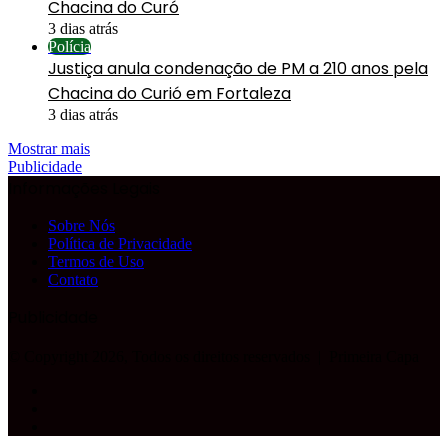
Chacina do Curó
3 dias atrás
Polícia
Justiça anula condenação de PM a 210 anos pela
Chacina do Curió em Fortaleza
3 dias atrás
Mostrar mais
Publicidade
Informações Legais
Sobre Nós
Política de Privacidade
Termos de Uso
Contato
Publicidade
© Copyright 2026, Todos os direitos reservados |
Primeira Capa
Facebook
YouTube
Instagram