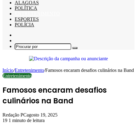
ALAGOAS
POLÍTICA
ENTRETENIMENTO
ESPORTES
POLÍCIA
Barra
Lateral
Switch
skin
Procurar
por
Início
/
Entretenimento
/
Famosos encaram desafios culinários na Band
Entretenimento
Famosos encaram desafios
culinários na Band
Redação PC
agosto 19, 2025
19
1 minuto de leitura