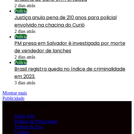
2 dias atrás
Polícia
Justiça anula pena de 210 anos para policial
envolvido na chacina do Curió
2 dias atrás
Polícia
PM presa em Salvador é investigada por morte
de vendedor de lanches
2 dias atrás
Polícia
Brasil registra queda no índice de criminalidade
em 2023.
3 dias atrás
Mostrar mais
Publicidade
Informações Legais
Sobre Nós
Política de Privacidade
Termos de Uso
Contato