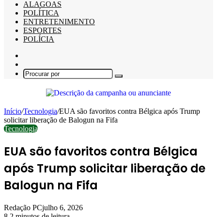
ALAGOAS
POLÍTICA
ENTRETENIMENTO
ESPORTES
POLÍCIA
Barra
Lateral
Switch
skin
Procurar
por
Início
/
Tecnologia
/
EUA são favoritos contra Bélgica após Trump
solicitar liberação de Balogun na Fifa
Tecnologia
EUA são favoritos contra Bélgica
após Trump solicitar liberação de
Balogun na Fifa
Redação PC
julho 6, 2026
8
2 minutos de leitura