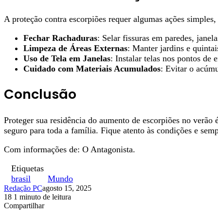
A proteção contra escorpiões requer algumas ações simples,
Fechar Rachaduras
: Selar fissuras em paredes, janela
Limpeza de Áreas Externas
: Manter jardins e quinta
Uso de Tela em Janelas
: Instalar telas nos pontos de
Cuidado com Materiais Acumulados
: Evitar o acúm
Conclusão
Proteger sua residência do aumento de escorpiões no verão 
seguro para toda a família. Fique atento às condições e se
Com informações de: O Antagonista.
Etiquetas
brasil
Mundo
Redação PC
agosto 15, 2025
18
1 minuto de leitura
Facebook
X
Linkedin
Pinterest
WhatsApp
Telegram
Compartilhar
Facebook
X
Linkedin
Pinterest
WhatsApp
Telegram