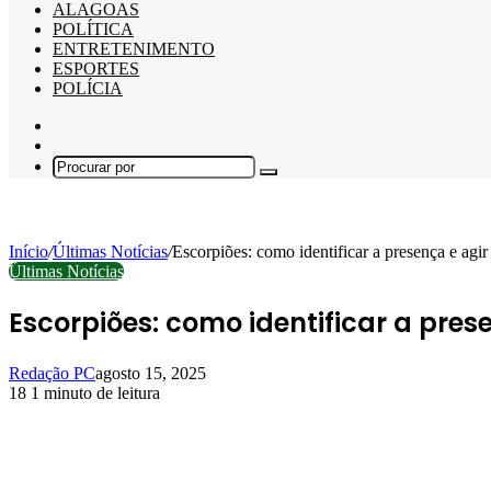
ALAGOAS
POLÍTICA
ENTRETENIMENTO
ESPORTES
POLÍCIA
Barra
Lateral
Switch
skin
Procurar
por
Início
/
Últimas Notícias
/
Escorpiões: como identificar a presença e agir
Últimas Notícias
Escorpiões: como identificar a pre
Redação PC
agosto 15, 2025
18
1 minuto de leitura
Facebook
X
Linkedin
Pinterest
WhatsApp
Telegram