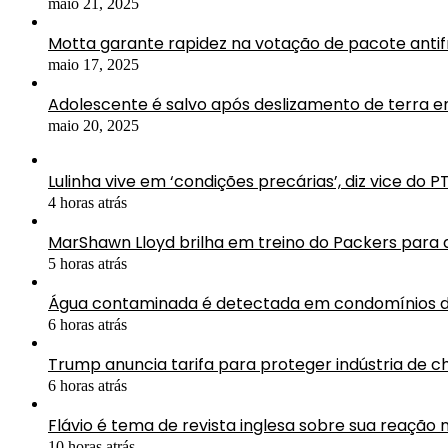
maio 21, 2025
Motta garante rapidez na votação de pacote antif
maio 17, 2025
Adolescente é salvo após deslizamento de terra 
maio 20, 2025
Lulinha vive em ‘condições precárias’, diz vice do P
4 horas atrás
MarShawn Lloyd brilha em treino do Packers para
5 horas atrás
Água contaminada é detectada em condomínios d
6 horas atrás
Trump anuncia tarifa para proteger indústria de ch
6 horas atrás
Flávio é tema de revista inglesa sobre sua reação n
10 horas atrás