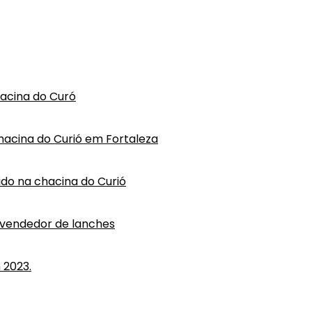
hacina do Curó
hacina do Curió em Fortaleza
vido na chacina do Curió
 vendedor de lanches
 2023.