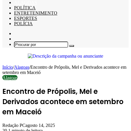
ALAGOAS
POLÍTICA
ENTRETENIMENTO
ESPORTES
POLÍCIA
Barra
Lateral
Switch
skin
Procurar
por
Início
/
Alagoas
/
Encontro de Própolis, Mel e Derivados acontece em
setembro em Maceió
Alagoas
Encontro de Própolis, Mel e
Derivados acontece em setembro
em Maceió
Redação PC
agosto 14, 2025
20
1 minuto de leitura