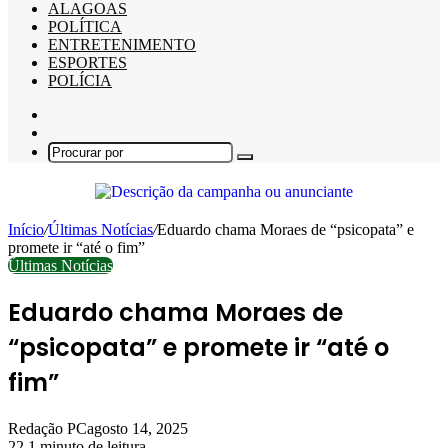
ALAGOAS
POLÍTICA
ENTRETENIMENTO
ESPORTES
POLÍCIA
Barra
Lateral
Switch
skin
Procurar
por
Início
/
Últimas Notícias
/
Eduardo chama Moraes de “psicopata” e
promete ir “até o fim”
Últimas Notícias
Eduardo chama Moraes de
“psicopata” e promete ir “até o
fim”
Redação PC
agosto 14, 2025
22
1 minuto de leitura