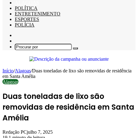
ALAGOAS
POLÍTICA
ENTRETENIMENTO
ESPORTES
POLÍCIA
Barra
Lateral
Switch
skin
Procurar
por
Início
/
Alagoas
/
Duas toneladas de lixo são removidas de residência
em Santa Amélia
Alagoas
Duas toneladas de lixo são
removidas de residência em Santa
Amélia
Redação PC
julho 7, 2025
19
1 minuto de leitura